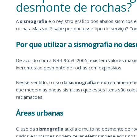
desmonte de rochas?
A
sismografia
é o registro gráfico dos abalos sísmicos 
rochas. Mas você sabe por que esse tipo de serviço? Con
Por que utilizar a sismografia no de
De acordo com a NBR 9653-2005, existem valores máximos
inerentes ao desmonte de rochas com explosivos.
Nesse sentido, o uso da
sismografia
é extremamente imp
que medem as ondas sísmicas) que esses itens são coleta
reclamações.
Áreas urbanas
O uso da
sismografia
auxilia e muito no desmonte de ro
ruídos e vibrações podem gerar efeitos indesejados nos 