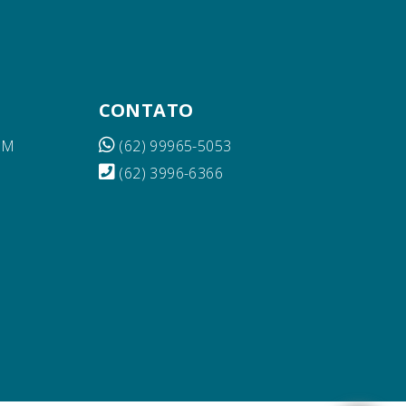
CONTATO
AM
(62) 99965-5053
(62) 3996-6366